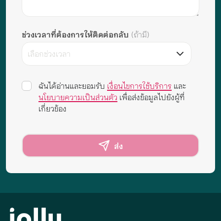
ช่วงเวลาที่ต้องการให้ติดต่อกลับ
(
ถ้ามี
)
เลือกช่วงเวลา
ฉันได้อ่านและยอมรับ
เงื่อนไขการใช้บริการ
และ
นโยบายความเป็นส่วนตัว
เพื่อส่งข้อมูลไปยังผู้ที่
เกี่ยวข้อง
ส่ง