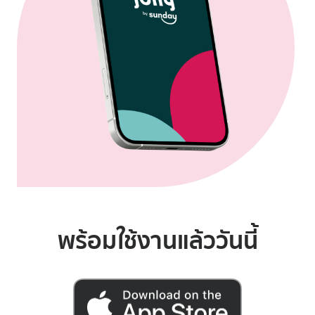
พร้อมใช้งานแล้ววันนี้