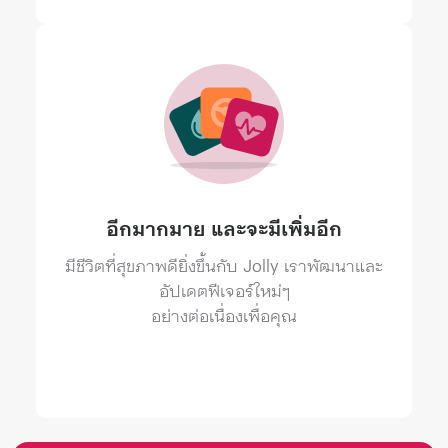
อีกมากมาย และจะมีเพิ่มอีก
มีชีวิตที่สุขภาพดียิ่งขึ้นกับ Jolly เราพัฒนาและ
อัปเดตฟีเจอร์ใหม่ๆ
อย่างต่อเนื่องเพื่อคุณ