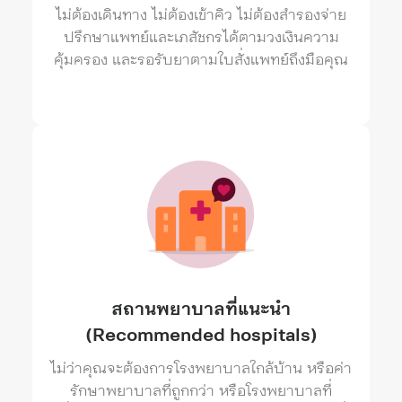
ไม่ต้องเดินทาง ไม่ต้องเข้าคิว ไม่ต้องสำรองจ่าย
ปรึกษาแพทย์และเภสัชกรได้ตามวงเงินความ
คุ้มครอง และรอรับยาตามใบสั่งแพทย์ถึงมือคุณ
สถานพยาบาลที่แนะนำ
(Recommended hospitals)
ไม่ว่าคุณจะต้องการโรงพยาบาลใกล้บ้าน หรือค่า
รักษาพยาบาลที่ถูกกว่า หรือโรงพยาบาลที่