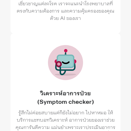
เชี่ยวชาญแต่ละโรค เราจะแนะนำโรงพยาบาลที่
ตรงกับความต้องการ และความคุ้มครองของคุณ
ด้วย AI ของเรา
วิเคราะห์อาการป่วย
(Symptom checker)
รู้สึกไม่ค่อยสบายแต่ก็ยังไม่อยาก ไปหาหมอ ให้
บริการแชทบอทวิเคราะห์ อาการป่วยของเราช่วย
คุณการันตีความ แม่นยำเพราะเราประเมินอาการ