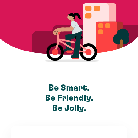
Be Smart.
Be Friendly.
Be Jolly.