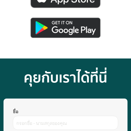
คุยกับเราได้ที่นี่
ชื่อ