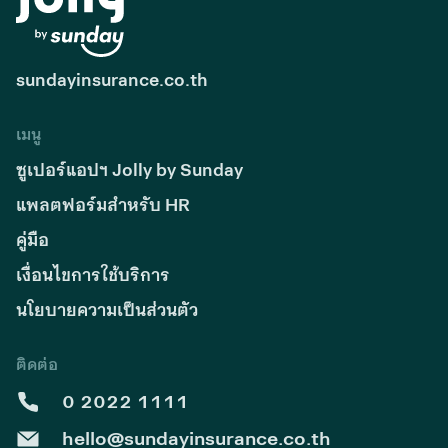
sundayinsurance.co.th
เมนู
ซูเปอร์แอปฯ Jolly by Sunday
แพลตฟอร์มสำหรับ HR
คู่มือ
เงื่อนไขการใช้บริการ
นโยบายความเป็นส่วนตัว
ติดต่อ
0 2022 1111
hello@sundayinsurance.co.th