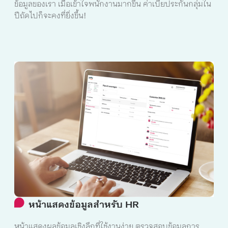
ข้อมูลของเรา เมื่อเข้าใจพนักงานมากขึ้น ค่าเบี้ยประกันกลุ่มใน
ปีถัดไปก็จะคงที่ยิ่งขึ้น!
หน้าแสดงข้อมูลสำหรับ HR
หน้าแสดงผลข้อมูลเชิงลึกที่ใช้งานง่าย ตรวจสอบข้อมูลการ